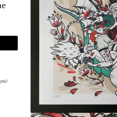
he
gon)