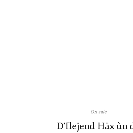
On sale
D'flejend Häx ùn 