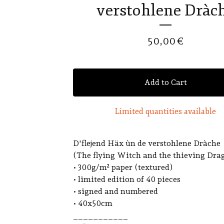
verstohlene Dràc
50,00
€
Add to Cart
Limited quantities available
D'flejend Häx ùn de verstohlene Dràche
(The flying Witch and the thieving Dra
• 300g/m² paper (textured)
• limited edition of 40 pieces
• signed and numbered
• 40x50cm
___________