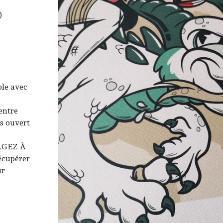
)
le avec
entre
s ouvert
GAGEZ À
cupérer
ur