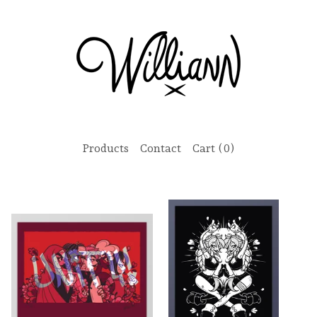
Products
Contact
Cart (
0
)
F
e
a
t
u