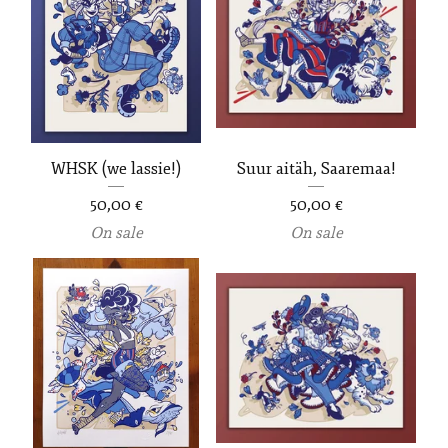
WHSK (we lassie!)
Suur aitäh, Saaremaa!
50,00
€
50,00
€
On sale
On sale