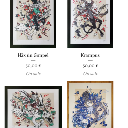
Häx ùn Gìmpel
Krampus
50,00
€
50,00
€
On sale
On sale