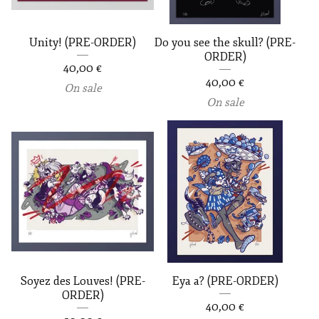
r
e
Unity! (PRE-ORDER)
Do you see the skull? (PRE-
d
ORDER)
40,00
€
P
40,00
€
On sale
r
On sale
o
d
u
c
t
s
Soyez des Louves! (PRE-
Eya a? (PRE-ORDER)
ORDER)
40,00
€