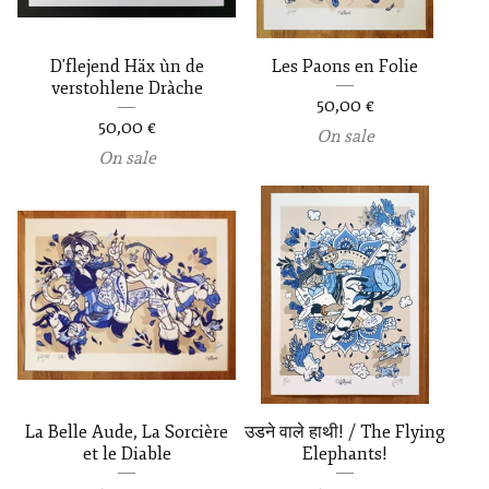
D'flejend Häx ùn de
Les Paons en Folie
verstohlene Dràche
50,00
€
50,00
€
On sale
On sale
La Belle Aude, La Sorcière
उडने वाले हाथी! / The Flying
et le Diable
Elephants!