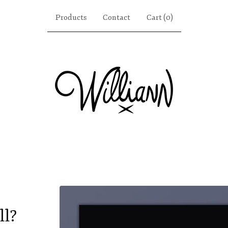
Products
Contact
Cart (
0
)
ll?