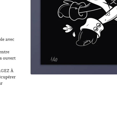
le avec
entre
s ouvert
GAGEZ À
cupérer
ur