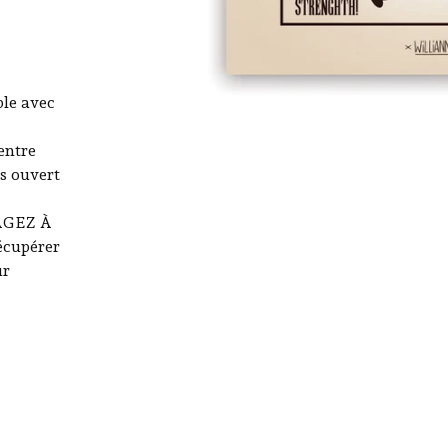
le avec
entre
s ouvert
GAGEZ À
cupérer
ur