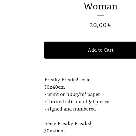
Woman
20,00
€
Add to Cart
Freaky Freaks! serie
30x40cm :
• print on 300g/m² paper
• limited edition of 50 pieces
• signed and numbered
___________
Série Freaky Freaks!
30x40cm :