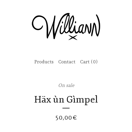
Products
Contact
Cart (
0
)
On sale
Häx ùn Gìmpel
50,00
€