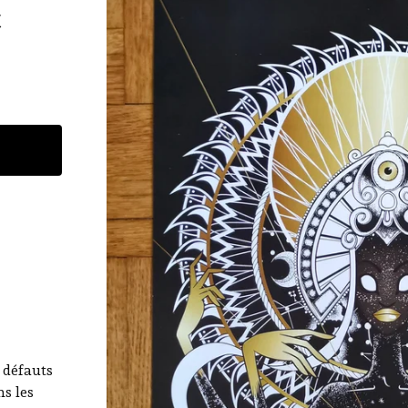
t
s défauts
ns les