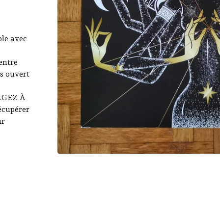
le avec
entre
s ouvert
GAGEZ À
cupérer
ur