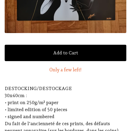
Add to Cart
Only a few left!
DESTOCKING/DESTOCKAGE
30x40cm :
• print on 250g/m² paper
• limited edition of 50 pieces
• signed and numbered
Du fait de l'ancienneté de ces prints, des défauts
peuvent apparaitre (sur les bordures, dans les coins)